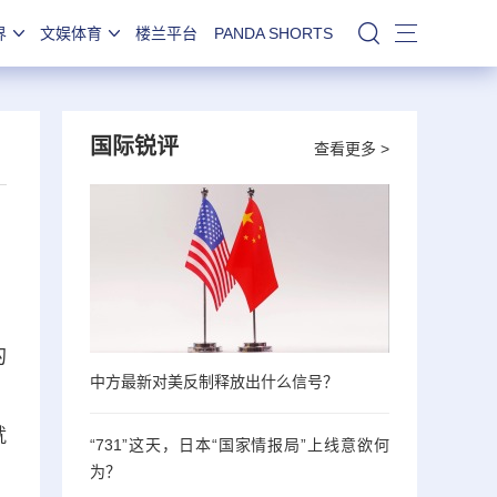
界
文娱体育
楼兰平台
PANDA SHORTS
站内搜索
国际锐评
查看更多 >
的
中方最新对美反制释放出什么信号？
，
就
“731”这天，日本“国家情报局”上线意欲何
为？