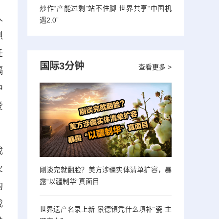
炒作“产能过剩”站不住脚 世界共享“中国机
人
遇2.0”
烈
任
国际3分钟
查看更多 >
隔
中
爱
成
火
刚谈完就翻脸？美方涉疆实体清单扩容，暴
露“以疆制华”真面目
的
成
世界遗产名录上新 景德镇凭什么填补“瓷”主