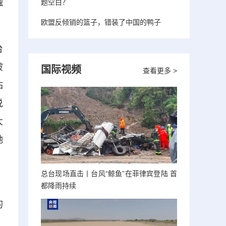
融
题空白？
欧盟反倾销的篮子，错装了中国的鸭子
台
被
国际视频
查看更多 >
佑
说
大
她
总台现场直击丨台风“鲸鱼”在菲律宾登陆 首
、
都降雨持续
的
，