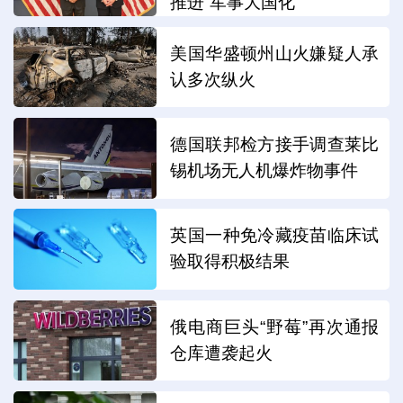
推进“军事大国化”
美国华盛顿州山火嫌疑人承
认多次纵火
德国联邦检方接手调查莱比
锡机场无人机爆炸物事件
英国一种免冷藏疫苗临床试
验取得积极结果
俄电商巨头“野莓”再次通报
仓库遭袭起火