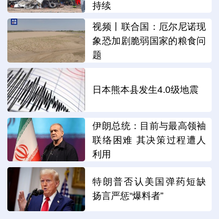
持续
视频丨联合国：厄尔尼诺现
象恐加剧脆弱国家的粮食问
题
日本熊本县发生4.0级地震
伊朗总统：目前与最高领袖
联络困难 其决策过程遭人
利用
特朗普否认美国弹药短缺
扬言严惩“爆料者”