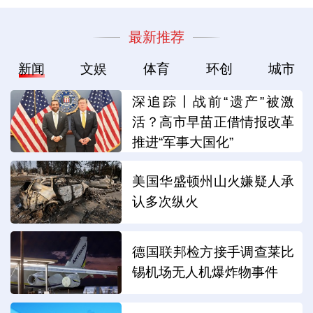
最新推荐
新闻
文娱
体育
环创
城市
深追踪丨战前“遗产”被激
活？高市早苗正借情报改革
推进“军事大国化”
美国华盛顿州山火嫌疑人承
认多次纵火
德国联邦检方接手调查莱比
锡机场无人机爆炸物事件