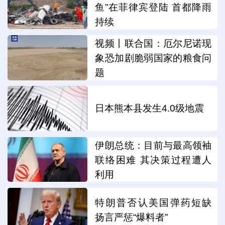
鱼”在菲律宾登陆 首都降雨
持续
视频丨联合国：厄尔尼诺现
象恐加剧脆弱国家的粮食问
题
日本熊本县发生4.0级地震
伊朗总统：目前与最高领袖
联络困难 其决策过程遭人
利用
特朗普否认美国弹药短缺
扬言严惩“爆料者”