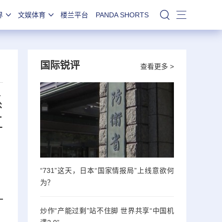
界
文娱体育
楼兰平台
PANDA SHORTS
站内搜索
国际锐评
查看更多 >
系
工
“731”这天，日本“国家情报局”上线意欲何
为？
—
炒作“产能过剩”站不住脚 世界共享“中国机