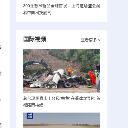
300余款AI新品全球首发，上海这场盛会藏
着中国科技底气
国际视频
查看更多 >
会
新
总台现场直击丨台风“鲸鱼”在菲律宾登陆 首
市
都降雨持续
国