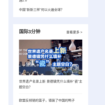
遇2.0”
中国“新新三样”何以火遍全球？
国际3分钟
查看更多 >
世界遗产名录上新 景德镇凭什么填补“瓷”主
题空白？
欧盟反倾销的篮子，错装了中国的鸭子