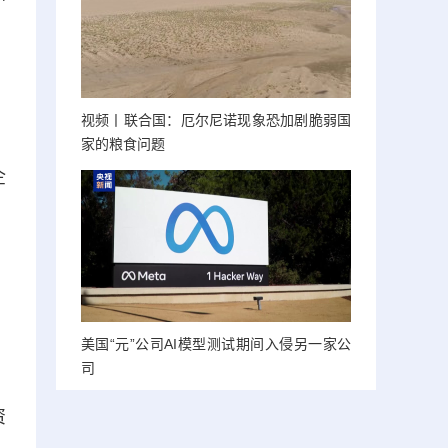
，
视频丨联合国：厄尔尼诺现象恐加剧脆弱国
家的粮食问题
企
，
美国“元”公司AI模型测试期间入侵另一家公
司
资