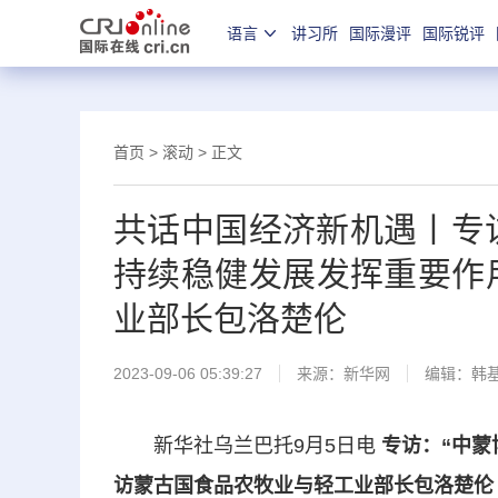
语言
讲习所
国际漫评
国际锐评
首页
>
滚动
> 正文
共话中国经济新机遇丨专
持续稳健发展发挥重要作
业部长包洛楚伦
2023-09-06 05:39:27
来源：新华网
编辑：韩
新华社乌兰巴托9月5日电
专访：“中
访蒙古国食品农牧业与轻工业部长包洛楚伦