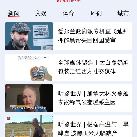
新闻
文娱
体育
环创
城市
爱尔兰政府派专机直飞迪拜
押解黑帮头目回国受审
全球媒体聚焦丨大白兔奶糖
包装走红西方社交媒体
听鉴世界 | 加拿大林火蔓延
专家称气候变暖系主因
听鉴世界 | 极端高温与干旱
肆虐 波黑玉米大幅减产