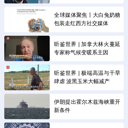
全球媒体聚焦丨大白兔奶糖
包装走红西方社交媒体
听鉴世界 | 加拿大林火蔓延
专家称气候变暖系主因
听鉴世界 | 极端高温与干旱
肆虐 波黑玉米大幅减产
伊朗提出霍尔木兹海峡重开
新条件