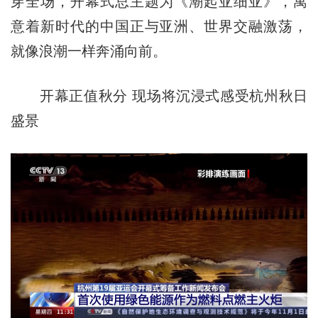
穿全场，开幕式总主题为《潮起亚细亚》，寓
意着新时代的中国正与亚洲、世界交融激荡，
就像浪潮一样奔涌向前。
开幕正值秋分 现场将沉浸式感受杭州秋日
盛景