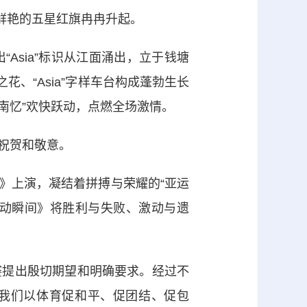
鲜艳的五星红旗冉冉升起。
sia”标识从江面涌出，立于钱塘
、“Asia”字样车台构成蓬勃生长
南忆”欢快跃动，点燃全场激情。
祝贺和敬意。
上演，凝结着拼搏与荣耀的“亚运
感动瞬间》将胜利与失败、激动与遗
提出殷切期望和明确要求。经过不
让我们以体育促和平、促团结、促包