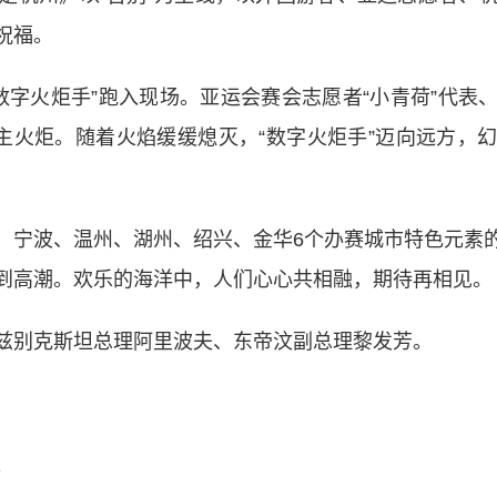
祝福。
数字火炬手”跑入现场。亚运会赛会志愿者“小青荷”代表
灭主火炬。随着火焰缓缓熄灭，“数字火炬手”迈向远方，
宁波、温州、湖州、绍兴、金华6个办赛城市特色元素的
到高潮。欢乐的海洋中，人们心心共相融，期待再相见。
别克斯坦总理阿里波夫、东帝汶副总理黎发芳。
。