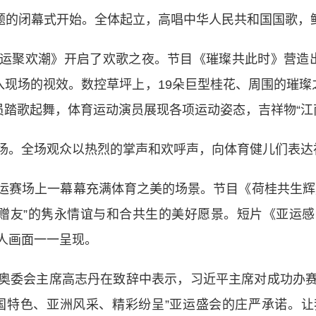
题的闭幕式开始。全体起立，高唱中华人民共和国国歌，
欢潮》开启了欢歌之夜。节目《璀璨共此时》营造出“A
入现场的视效。数控草坪上，19朵巨型桂花、周围的璀璨之花
员踏歌起舞，体育运动演员展现各项运动姿态，吉祥物“江
。全场观众以热烈的掌声和欢呼声，向体育健儿们表达
赛场上一幕幕充满体育之美的场景。节目《荷桂共生辉》
花赠友”的隽永情谊与和合共生的美好愿景。短片《亚运
人画面一一呈现。
委会主席高志丹在致辞中表示，习近平主席对成功办赛
国特色、亚洲风采、精彩纷呈”亚运盛会的庄严承诺。