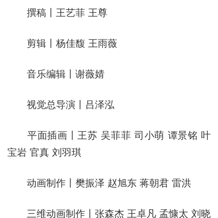
撰稿丨王艺菲 王尊
剪辑丨杨佳馥 王雨薇
音乐编辑丨谢薇婧
视觉总导演丨吕泽泓
平面插画丨王苏 吴菲菲 司小萌 谭景铭 叶
宝岩 官真 刘羽琪
动画制作丨樊振泽 赵旭东 蒋朝君 雷洪
三维动画制作丨张森杰 王卓凡 孟慷太 刘晓