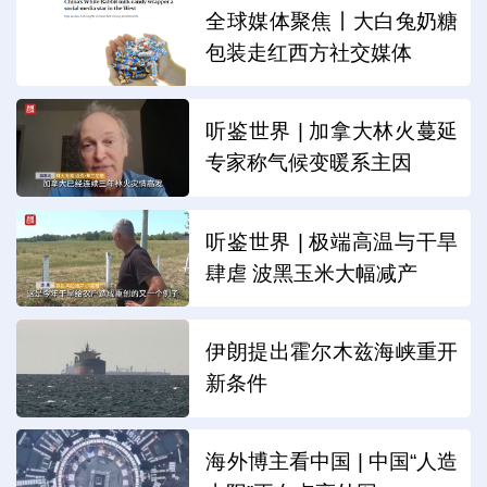
全球媒体聚焦丨大白兔奶糖
包装走红西方社交媒体
听鉴世界 | 加拿大林火蔓延
专家称气候变暖系主因
听鉴世界 | 极端高温与干旱
肆虐 波黑玉米大幅减产
伊朗提出霍尔木兹海峡重开
新条件
海外博主看中国 | 中国“人造