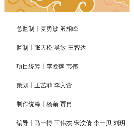
总监制丨夏勇敏 殷相峰
监制丨张天松 吴敏 王智达
项目统筹丨李爱莲 韦伟
策划丨王艺菲 李文蕾
制作统筹丨杨颖 贾冉
编导丨马一搏 王伟杰 宋汶倩 李一贝 刘玥