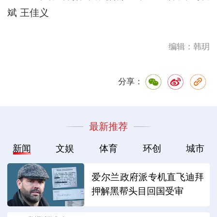
斌 王佳义
编辑：韩玥
分享：
最新推荐
新闻
文娱
体育
环创
城市
爱尔兰政府派专机直飞迪拜
押解黑帮头目回国受审