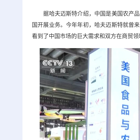
据哈夫迈斯特介绍，中国是美国农产品第
国开展业务。今年年初，哈夫迈斯特就曾来
看到了中国市场的巨大需求和双方在商贸领