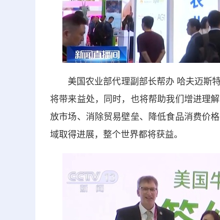
美国农业部代理副部长帮办 哈夫迈斯特
将带来益处，同时，也将帮助我们增进理解
放市场、消除贸易壁垒、降低食品消费价格
域取得进展，整个世界都将获益。