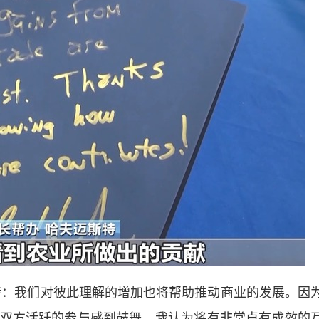
：我们对彼此理解的增加也将帮助推动商业的发展。因
双方活跃的参与感到鼓舞，我认为将有非常卓有成效的