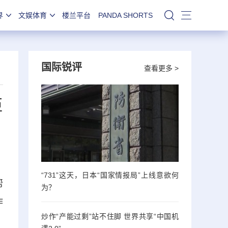
界
文娱体育
楼兰平台
PANDA SHORTS
站内搜索
国际锐评
查看更多 >
巨
“731”这天，日本“国家情报局”上线意欲何
帮
为？
作
炒作“产能过剩”站不住脚 世界共享“中国机