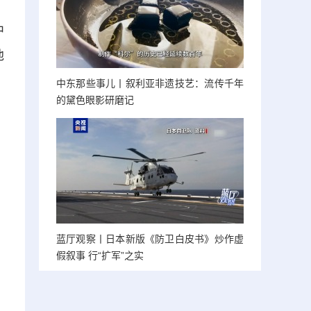
中
他
中东那些事儿丨叙利亚非遗技艺：流传千年
的黛色眼影研磨记
蓝厅观察丨日本新版《防卫白皮书》炒作虚
假叙事 行“扩军”之实