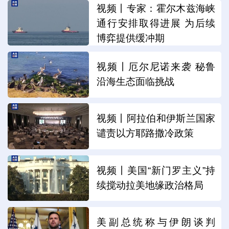
视频丨专家：霍尔木兹海峡
通行安排取得进展 为后续
博弈提供缓冲期
视频丨厄尔尼诺来袭 秘鲁
沿海生态面临挑战
视频丨阿拉伯和伊斯兰国家
谴责以方耶路撒冷政策
视频丨美国“新门罗主义”持
续搅动拉美地缘政治格局
美副总统称与伊朗谈判