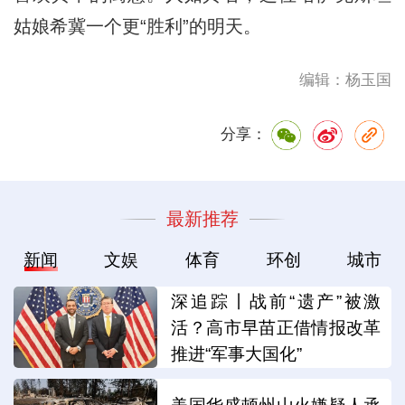
姑娘希冀一个更“胜利”的明天。
编辑：杨玉国
分享：
最新推荐
新闻
文娱
体育
环创
城市
深追踪丨战前“遗产”被激
活？高市早苗正借情报改革
推进“军事大国化”