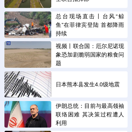
总台现场直击丨台风“鲸
鱼”在菲律宾登陆 首都降雨
持续
视频丨联合国：厄尔尼诺现
象恐加剧脆弱国家的粮食问
题
日本熊本县发生4.0级地震
伊朗总统：目前与最高领袖
联络困难 其决策过程遭人
利用