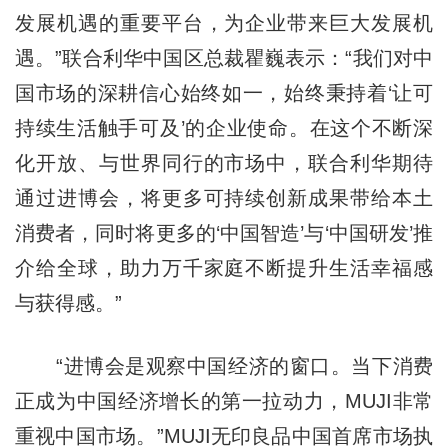
发展机遇的重要平台，为企业带来巨大发展机
遇。”联合利华中国区总裁瞿巍表示：“我们对中
国市场的深耕信心始终如一，始终秉持着‘让可
持续生活触手可及’的企业使命。在这个不断深
化开放、与世界同行的市场中，联合利华期待
通过进博会，将更多可持续创新成果带给本土
消费者，同时将更多的‘中国智造’与‘中国研发’推
介给全球，助力万千家庭不断提升生活幸福感
与获得感。”
“进博会是观察中国经济的窗口。当下消费
正成为中国经济增长的第一拉动力，MUJI非常
重视中国市场。”MUJI无印良品中国首席市场执