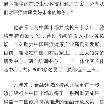
展示雅培的前沿生命科技和解决方案，分享我
们对医疗健康美好未来的愿景。”
他表示，与中国市场共成长三十余年，雅
培坚持创新研发，通过持续的投入和业务拓
展，长久助力中国医疗健康产业高质量发展。
目前，雅培在中国拥有四家工厂、三大领先的
研发中心，两个培训中心， 一个一体化客户体
验中心，共计6000多名员工，总部位于上海。
六年来，金融领域的持续开放更进一步。
渣打银行在中国市场取得了一系列重要成果，
得益于中国政府持续推进的金融开放政策。这