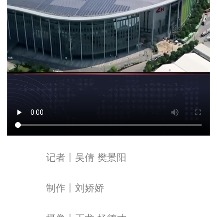
记者丨吴倩 樊景阳
制作丨刘娇娇