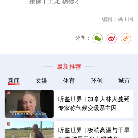
摄像丨王龙 杨德才
编辑：杨玉国
分享：
最新推荐
新闻
文娱
体育
环创
城市
听鉴世界 | 加拿大林火蔓延
专家称气候变暖系主因
听鉴世界 | 极端高温与干旱