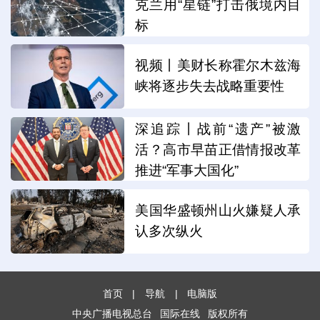
克兰用“星链”打击俄境内目
标
视频丨美财长称霍尔木兹海
峡将逐步失去战略重要性
深追踪丨战前“遗产”被激
活？高市早苗正借情报改革
推进“军事大国化”
美国华盛顿州山火嫌疑人承
认多次纵火
首页
|
导航
|
电脑版
中央广播电视总台
国际在线
版权所有