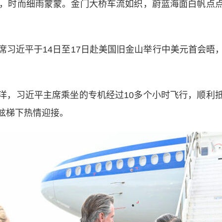
，时而细雨蒙蒙。金门大桥车流如织，蔚蓝海面白帆点点
近平于14日至17日赴美国旧金山举行中美元首会晤
，习近平主席乘坐的专机经过10多个小时飞行，顺利抵
舷梯下热情迎接。