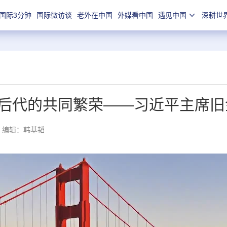
国际3分钟
国际微访谈
老外在中国
外媒看中国
遇见中国
深耕世
后代的共同繁荣——习近平主席旧
编辑：韩基韬