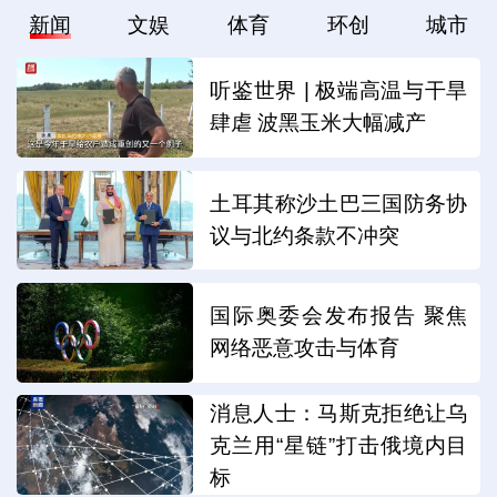
新闻
文娱
体育
环创
城市
听鉴世界 | 极端高温与干旱
肆虐 波黑玉米大幅减产
土耳其称沙土巴三国防务协
议与北约条款不冲突
国际奥委会发布报告 聚焦
网络恶意攻击与体育
消息人士：马斯克拒绝让乌
克兰用“星链”打击俄境内目
标