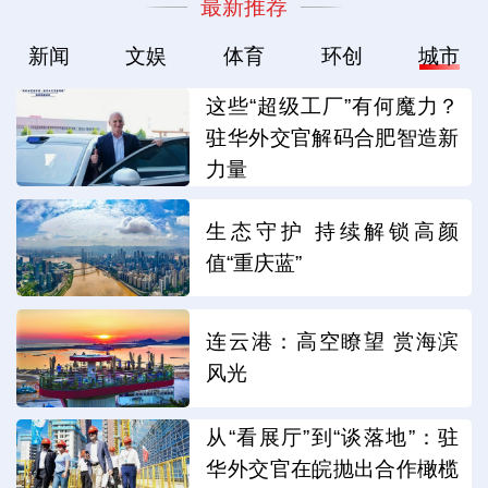
最新推荐
新闻
文娱
体育
环创
城市
这些“超级工厂”有何魔力？
驻华外交官解码合肥智造新
力量
生态守护 持续解锁高颜
值“重庆蓝”
连云港：高空瞭望 赏海滨
风光
从“看展厅”到“谈落地”：驻
华外交官在皖抛出合作橄榄