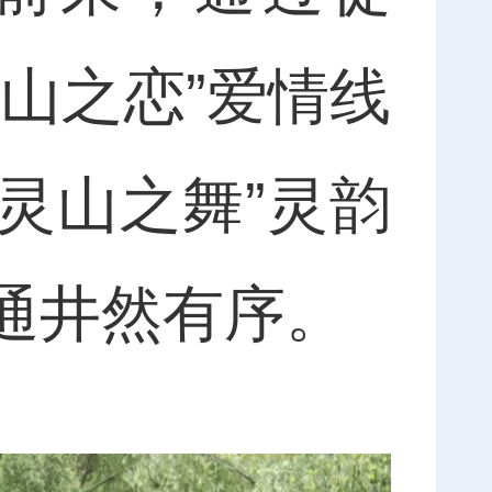
山之恋”爱情线
“灵山之舞”灵韵
通井然有序。