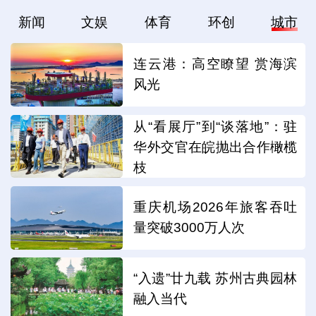
新闻
文娱
体育
环创
城市
连云港：高空瞭望 赏海滨
风光
从“看展厅”到“谈落地”：驻
华外交官在皖抛出合作橄榄
枝
重庆机场2026年旅客吞吐
量突破3000万人次
“入遗”廿九载 苏州古典园林
融入当代