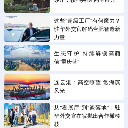
这些“超级工厂”有何魔力？
驻华外交官解码合肥智造新
力量
生态守护 持续解锁高颜
值“重庆蓝”
连云港：高空瞭望 赏海滨
风光
从“看展厅”到“谈落地”：驻
华外交官在皖抛出合作橄榄
枝