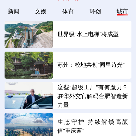
新闻
文娱
体育
环创
城市
世界级“水上电梯”将成型
苏州：校地共创“同里诗光”
这些“超级工厂”有何魔力？
驻华外交官解码合肥智造新
力量
生态守护 持续解锁高颜
值“重庆蓝”