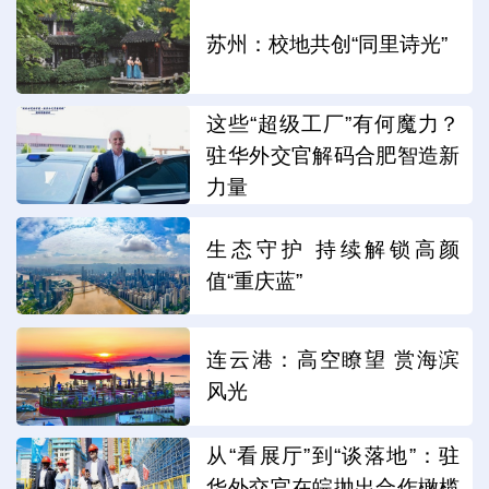
苏州：校地共创“同里诗光”
这些“超级工厂”有何魔力？
驻华外交官解码合肥智造新
力量
生态守护 持续解锁高颜
值“重庆蓝”
连云港：高空瞭望 赏海滨
风光
从“看展厅”到“谈落地”：驻
华外交官在皖抛出合作橄榄