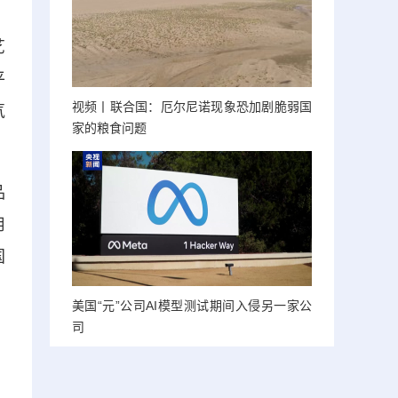
艺
平
视频丨联合国：厄尔尼诺现象恐加剧脆弱国
气
家的粮食问题
品
用
国
美国“元”公司AI模型测试期间入侵另一家公
司
，