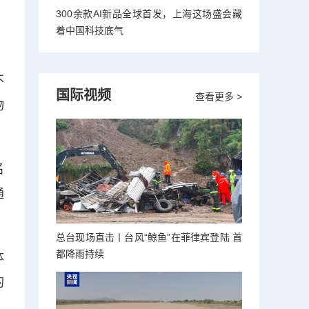
300余款AI新品全球首发，上海这场盛会藏
着中国科技底气
，
不
国际视频
查看更多 >
物
名
通
总台现场直击丨台风“鲸鱼”在菲律宾登陆 首
都降雨持续
体
的