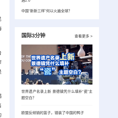
遇2.0”
中国“新新三样”何以火遍全球？
民
海
国际3分钟
查看更多 >
台
窄
是
世界遗产名录上新 景德镇凭什么填补“瓷”主
喝
题空白？
售
欧盟反倾销的篮子，错装了中国的鸭子
约