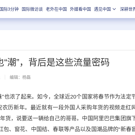
国际3分钟
国际微访谈
老外在中国
外媒看中国
遇见中国
深耕世
“潮”，背后是这些流量密码
线
编辑：杨磊
也浓了起来。如今，全球近20个国家将春节作为法定
祝农历新年。最近就有一段外国人采购年货的视频走红
年货，说要送一辆给自己的哥哥。中国阿里巴巴集团旗
的红包、窗花、中国结、春联等产品以及国潮品牌的“新春