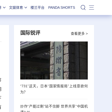
界
文娱体育
楼兰平台
PANDA SHORTS
站内搜索
国际锐评
查看更多 >
节
“731”这天，日本“国家情报局”上线意欲何
网
为？
下
炒作“产能过剩”站不住脚 世界共享“中国机
盲