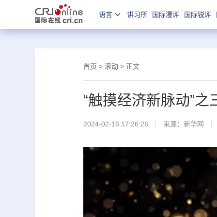
语言
讲习所
国际漫评
国际锐评
首页
>
滚动
> 正文
“触摸经济新脉动”
2024-02-16 17:26:26
来源：
新华网