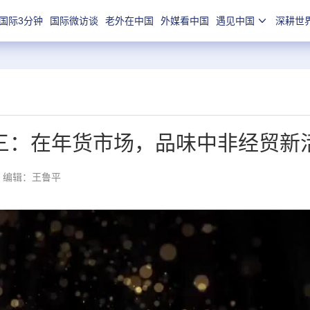
国际3分钟
国际微访谈
老外在中国
外媒看中国
遇见中国
深耕世
之三：在年货市场，品味中非经贸新
编辑：王鲁平