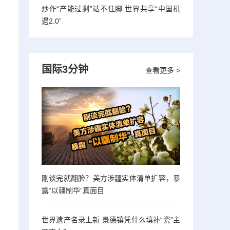
炒作“产能过剩”站不住脚 世界共享“中国机
遇2.0”
国际3分钟
查看更多 >
刚谈完就翻脸？美方涉疆实体清单扩容，暴
露“以疆制华”真面目
世界遗产名录上新 景德镇凭什么填补“瓷”主