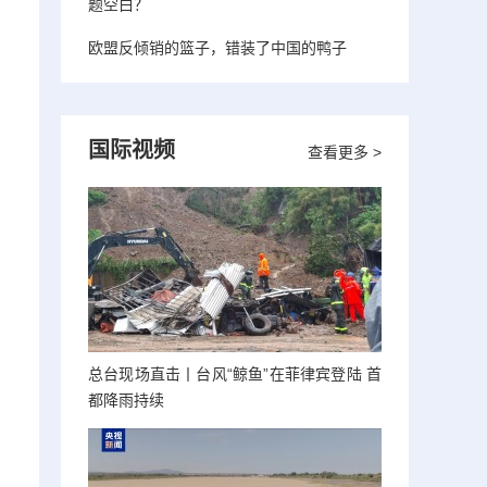
题空白？
欧盟反倾销的篮子，错装了中国的鸭子
国际视频
查看更多 >
总台现场直击丨台风“鲸鱼”在菲律宾登陆 首
都降雨持续