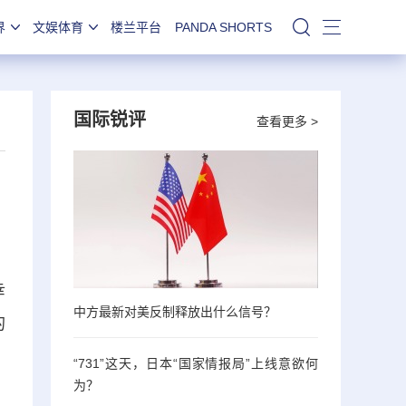
界
文娱体育
楼兰平台
PANDA SHORTS
站内搜索
国际锐评
查看更多 >
幸
中方最新对美反制释放出什么信号？
的
“731”这天，日本“国家情报局”上线意欲何
为？