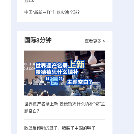
遇2.0”
中国“新新三样”何以火遍全球？
国际3分钟
查看更多 >
世界遗产名录上新 景德镇凭什么填补“瓷”主
题空白？
欧盟反倾销的篮子，错装了中国的鸭子