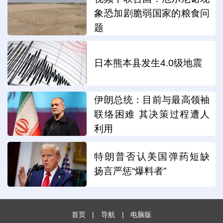
象恐加剧脆弱国家的粮食问
题
日本熊本县发生4.0级地震
伊朗总统：目前与最高领袖
联络困难 其决策过程遭人
利用
特朗普否认美国弹药短缺
扬言严惩“爆料者”
首页
|
导航
|
电脑版