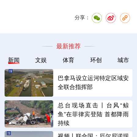
分享：
最新推荐
新闻
文娱
体育
环创
城市
巴拿马设立运河特定区域安
全联合指挥部
总台现场直击丨台风“鲸
鱼”在菲律宾登陆 首都降雨
持续
视频丨联合国：厄尔尼诺现