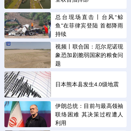
总台现场直击丨台风“鲸
鱼”在菲律宾登陆 首都降雨
持续
视频丨联合国：厄尔尼诺现
象恐加剧脆弱国家的粮食问
题
日本熊本县发生4.0级地震
伊朗总统：目前与最高领袖
联络困难 其决策过程遭人
利用