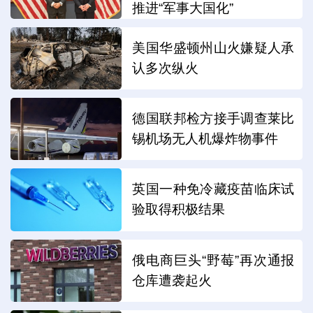
推进“军事大国化”
美国华盛顿州山火嫌疑人承
认多次纵火
德国联邦检方接手调查莱比
锡机场无人机爆炸物事件
英国一种免冷藏疫苗临床试
验取得积极结果
俄电商巨头“野莓”再次通报
仓库遭袭起火