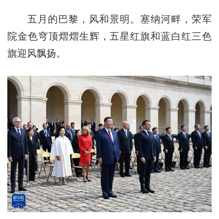
五月的巴黎，风和景明。塞纳河畔，荣军
院金色穹顶熠熠生辉，五星红旗和蓝白红三色
旗迎风飘扬。