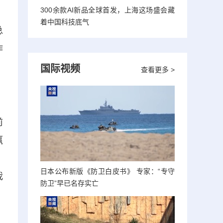
300余款AI新品全球首发，上海这场盛会藏
着中国科技底气
总
作
国际视频
查看更多 >
前
赢
，
日本公布新版《防卫白皮书》 专家：“专守
我
防卫”早已名存实亡