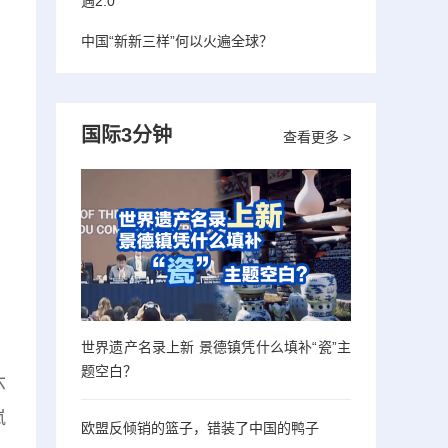
遇2.0”
中国“新新三样”何以火遍全球？
国际3分钟
查看更多 >
世界遗产名录上新 景德镇凭什么填补“瓷”主
题空白？
六
岚
欧盟反倾销的篮子，错装了中国的鸭子