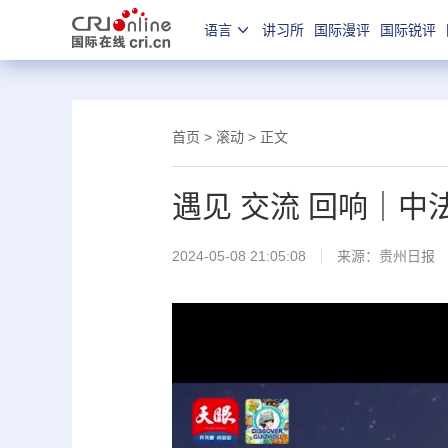
语言
讲习所
国际漫评
国际锐评
首页
>
滚动
> 正文
遇见 交流 回响｜
2024-05-08 21:05:08
来源：
贵州日报