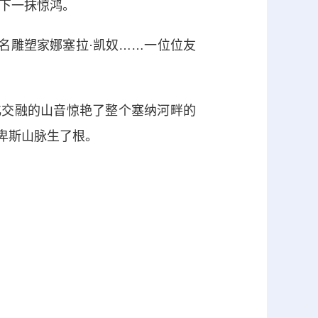
下一抹惊鸿。
名雕塑家娜塞拉·凯奴……一位位友
化交融的山音惊艳了整个塞纳河畔的
尔卑斯山脉生了根。