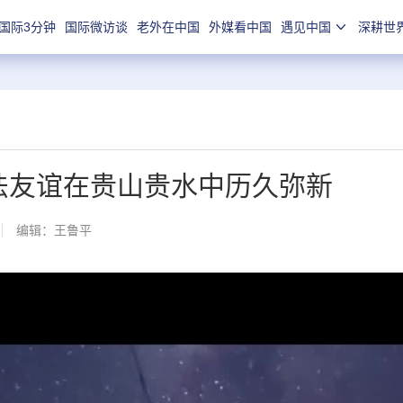
国际3分钟
国际微访谈
老外在中国
外媒看中国
遇见中国
深耕世
中法友谊在贵山贵水中历久弥新
编辑：王鲁平