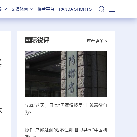
界
文娱体育
楼兰平台
PANDA SHORTS
站内搜索
国际锐评
查看更多 >
宴
“731”这天，日本“国家情报局”上线意欲何
欢
为？
炒作“产能过剩”站不住脚 世界共享“中国机