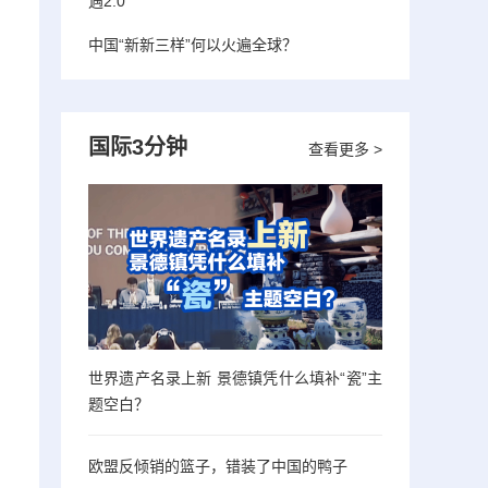
遇2.0”
中国“新新三样”何以火遍全球？
国际3分钟
查看更多 >
世界遗产名录上新 景德镇凭什么填补“瓷”主
题空白？
欧盟反倾销的篮子，错装了中国的鸭子