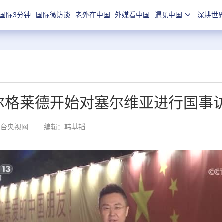
国际3分钟
国际微访谈
老外在中国
外媒看中国
遇见中国
深耕世
贝尔格莱德开始对塞尔维亚进行国事
总台央视网
编辑：韩基韬