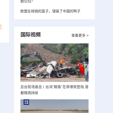
题空白？
欧盟反倾销的篮子，错装了中国的鸭子
国际视频
查看更多 >
总台现场直击丨台风“鲸鱼”在菲律宾登陆 首
都降雨持续