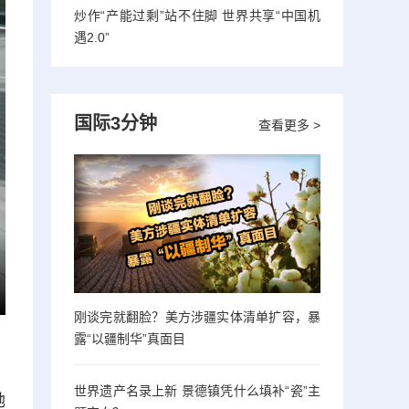
炒作“产能过剩”站不住脚 世界共享“中国机
遇2.0”
国际3分钟
查看更多 >
刚谈完就翻脸？美方涉疆实体清单扩容，暴
露“以疆制华”真面目
世界遗产名录上新 景德镇凭什么填补“瓷”主
她