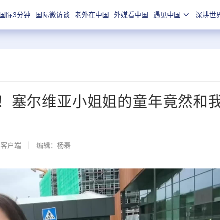
国际3分钟
国际微访谈
老外在中国
外媒看中国
遇见中国
深耕世
词！塞尔维亚小姐姐的童年竟然和
闻客户端
编辑：杨磊