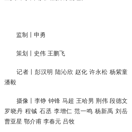
监制丨申勇
策划丨史伟 王鹏飞
记者丨彭汉明 陆沁欣 赵化 许永松 杨紫童
潘毅
摄像丨李铮 钟锋 马超 王哈男 荆伟 段德文
罗晓丹 程铖 石丞 李增仁 范一鸣 杨新禹 刘岳
曹亚星 鄂介甫 李春元 吕牧