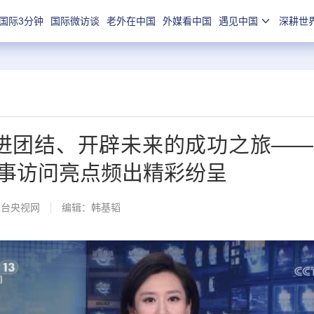
国际3分钟
国际微访谈
老外在中国
外媒看中国
遇见中国
深耕世
促进团结、开辟未来的成功之旅—
事访问亮点频出精彩纷呈
总台央视网
编辑：韩基韬