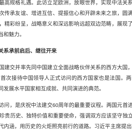
最高规格礼遇。此访立足欧洲，放眼世界，实现中法关
次传承友谊、增进互信、提振信心和开辟未来之旅，圆
，精彩纷呈，战略意义和深远影响远超双边范畴，展现
当和魅力。
关系承前启后、继往开来
建交并率先同中国建立全面战略伙伴关系的西方大国，
，首次接待中国领导人正式访问的西方国家也是法国。两
同发展水平国家相互成就、共同演进的典范。
问，是庆祝中法建交60周年的最重要议程。两国元首进
的珍贵历史、独特价值和重要使命，强调双方应该坚守独
内涵，用历史的火炬照亮前行的道路。习近平主席提出要