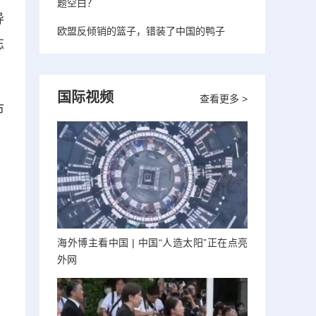
题空白？
导
欧盟反倾销的篮子，错装了中国的鸭子
忘
国际视频
查看更多 >
市
海外博主看中国 | 中国“人造太阳”正在点亮
外网