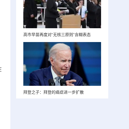
高市早苗再度对“无核三原则”含糊表态
在
拜登之子：拜登的癌症进一步扩散