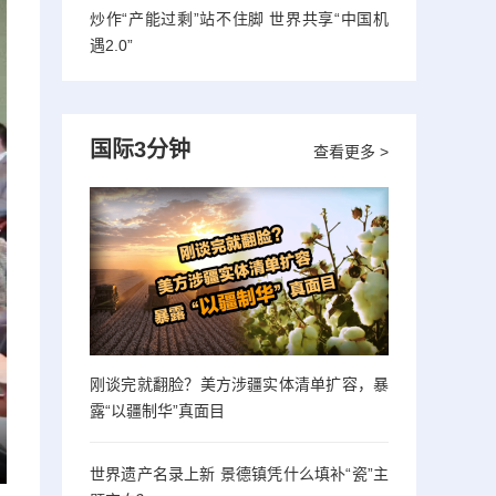
炒作“产能过剩”站不住脚 世界共享“中国机
遇2.0”
国际3分钟
查看更多 >
刚谈完就翻脸？美方涉疆实体清单扩容，暴
露“以疆制华”真面目
世界遗产名录上新 景德镇凭什么填补“瓷”主