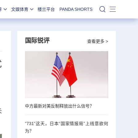
界
文娱体育
楼兰平台
PANDA SHORTS
站内搜索
国际锐评
查看更多 >
优
中方最新对美反制释放出什么信号？
长
“731”这天，日本“国家情报局”上线意欲何
为？