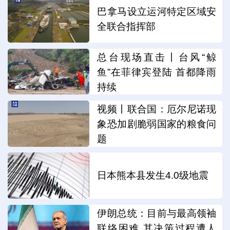
巴拿马设立运河特定区域安
全联合指挥部
总台现场直击丨台风“鲸
鱼”在菲律宾登陆 首都降雨
持续
视频丨联合国：厄尔尼诺现
象恐加剧脆弱国家的粮食问
题
日本熊本县发生4.0级地震
伊朗总统：目前与最高领袖
联络困难 其决策过程遭人