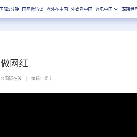
国际3分钟
国际微访谈
老外在中国
外媒看中国
遇见中国
深耕世
母做网红
总台国际在线
编辑：梁宁