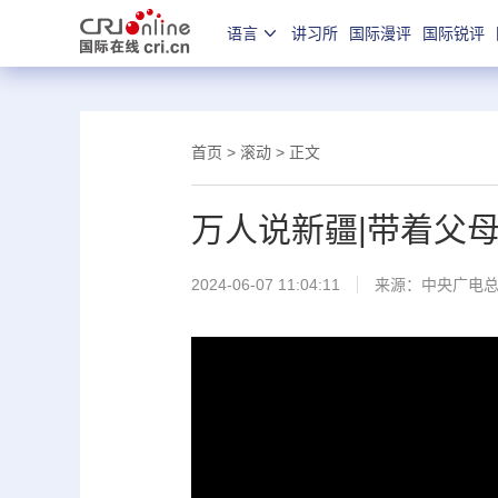
语言
讲习所
国际漫评
国际锐评
首页
>
滚动
> 正文
万人说新疆|带着父
2024-06-07 11:04:11
来源：中央广电