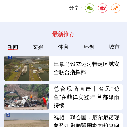
分享：
最新推荐
新闻
文娱
体育
环创
城市
巴拿马设立运河特定区域安
全联合指挥部
总台现场直击丨台风“鲸
鱼”在菲律宾登陆 首都降雨
持续
视频丨联合国：厄尔尼诺现
象恐加剧脆弱国家的粮食问