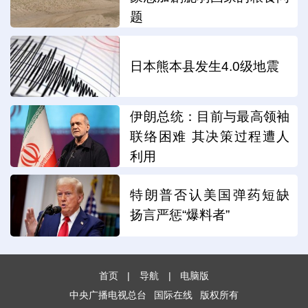
题
日本熊本县发生4.0级地震
伊朗总统：目前与最高领袖
联络困难 其决策过程遭人
利用
特朗普否认美国弹药短缺
扬言严惩“爆料者”
首页
|
导航
|
电脑版
中央广播电视总台
国际在线
版权所有