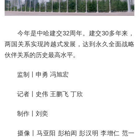
今年是中哈建交32周年。建交30多年来，
两国关系实现跨越式发展，达到永久全面战略
伙伴关系的历史最高水平。
监制丨申勇 冯旭宏
记者丨史伟 王鹏飞 丁欣
制作丨刘奕
摄像丨马亚阳 彭柏闳 彭汉明 李增仁 范一