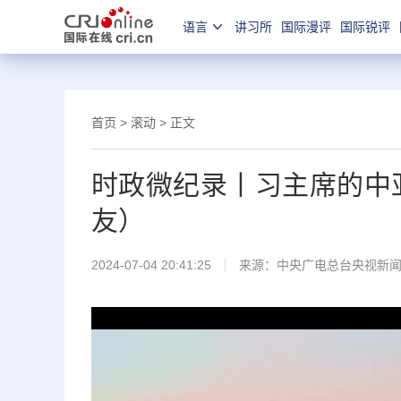
语言
讲习所
国际漫评
国际锐评
首页
>
滚动
> 正文
时政微纪录丨习主席的中
友）
2024-07-04 20:41:25
来源：
中央广电总台央视新