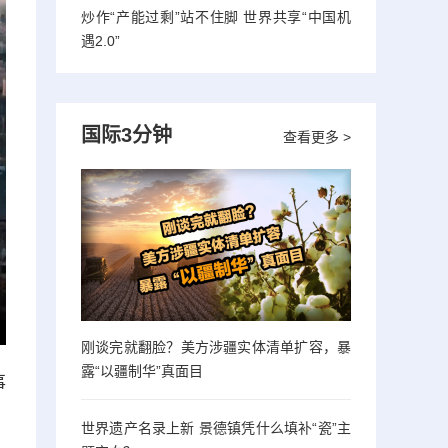
炒作“产能过剩”站不住脚 世界共享“中国机
遇2.0”
国际3分钟
查看更多 >
刚谈完就翻脸？美方涉疆实体清单扩容，暴
露“以疆制华”真面目
事
世界遗产名录上新 景德镇凭什么填补“瓷”主