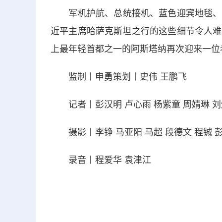
军机护航、总统接机、蓝色迎宾地毯、机
近平主席哈萨克斯坦之行的这些细节令人难
上最年轻首都之一的阿斯塔纳再次迎来一位
监制丨申勇策划丨史伟 王鹏飞
记者丨彭汉明 卢心雨 杨紫童 周婧琳 刘
摄影丨李铮 马亚阳 马超 段德文 程铖 彭柏
录音丨程爱华 袁津江