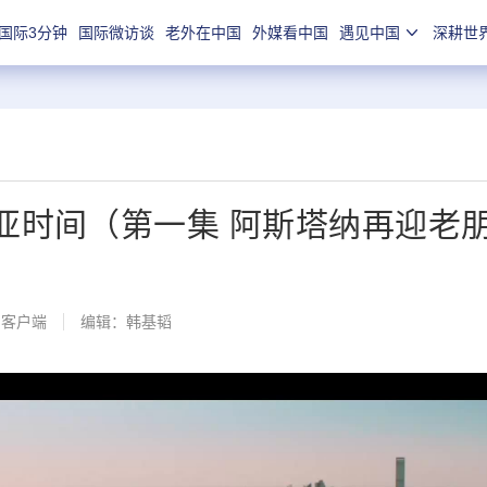
国际3分钟
国际微访谈
老外在中国
外媒看中国
遇见中国
深耕世
亚时间（第一集 阿斯塔纳再迎老
闻客户端
编辑：韩基韬