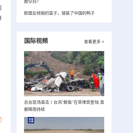
题空白？
习
欧盟反倾销的篮子，错装了中国的鸭子
界
国际视频
查看更多 >
总台现场直击丨台风“鲸鱼”在菲律宾登陆 首
都降雨持续