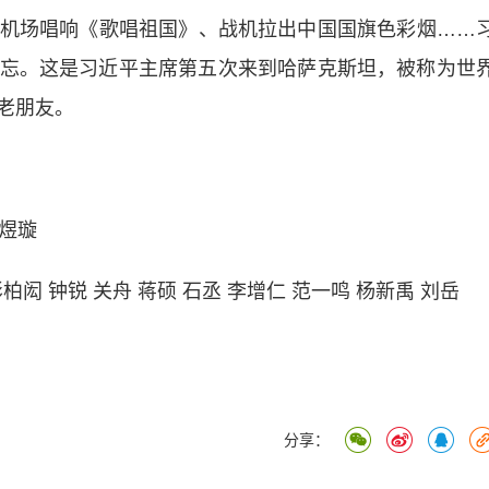
场唱响《歌唱祖国》、战机拉出中国国旗色彩烟……
忘。这是习近平主席第五次来到哈萨克斯坦，被称为世
老朋友。
煜璇
闳 钟锐 关舟 蒋硕 石丞 李增仁 范一鸣 杨新禹 刘岳
分享：