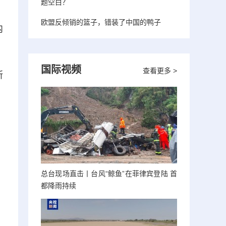
题空白？
欧盟反倾销的篮子，错装了中国的鸭子
内
国际视频
查看更多 >
所
总台现场直击丨台风“鲸鱼”在菲律宾登陆 首
都降雨持续