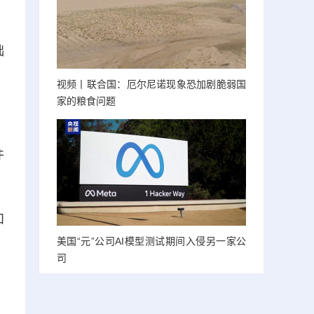
础
视频丨联合国：厄尔尼诺现象恐加剧脆弱国
家的粮食问题
件
和
美国“元”公司AI模型测试期间入侵另一家公
司