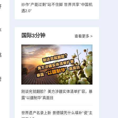
炒作“产能过剩”站不住脚 世界共享“中国机
好
遇2.0”
平
国际3分钟
查看更多 >
挑
对
刚谈完就翻脸？美方涉疆实体清单扩容，暴
露“以疆制华”真面目
世界遗产名录上新 景德镇凭什么填补“瓷”主