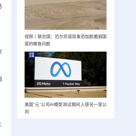
勃
视频丨联合国：厄尔尼诺现象恐加剧脆弱国
家的粮食问题
为
相
美国“元”公司AI模型测试期间入侵另一家公
司
上