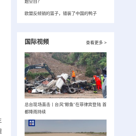
题空白？
欧盟反倾销的篮子，错装了中国的鸭子
国际视频
查看更多 >
总台现场直击丨台风“鲸鱼”在菲律宾登陆 首
都降雨持续
主
规