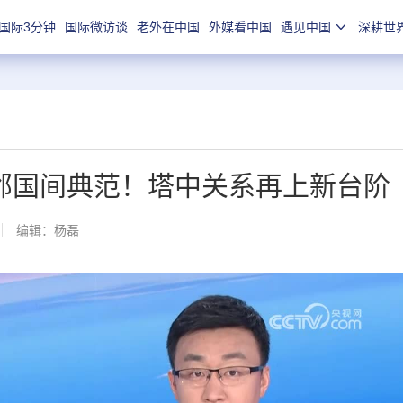
国际3分钟
国际微访谈
老外在中国
外媒看中国
遇见中国
深耕世
邻国间典范！塔中关系再上新台阶
编辑：杨磊