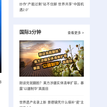
炒作“产能过剩”站不住脚 世界共享“中国机
遇2.0”
国际3分钟
查看更多 >
3
刚谈完就翻脸？美方涉疆实体清单扩容，暴
露“以疆制华”真面目
，
世界遗产名录上新 景德镇凭什么填补“瓷”主