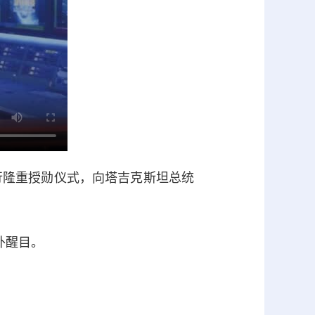
行隆重授勋仪式，向塔吉克斯坦总统
外醒目。