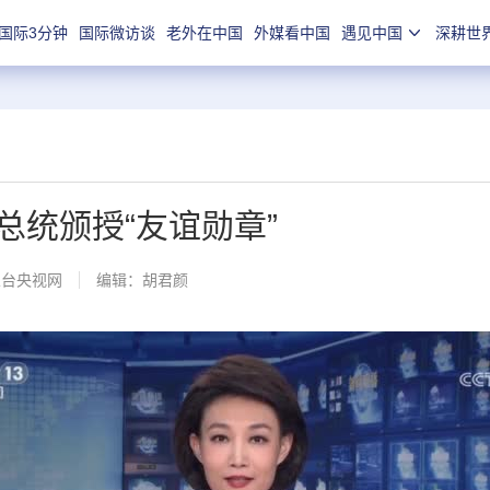
国际3分钟
国际微访谈
老外在中国
外媒看中国
遇见中国
深耕世
总统颁授“友谊勋章”
总台央视网
编辑：胡君颜