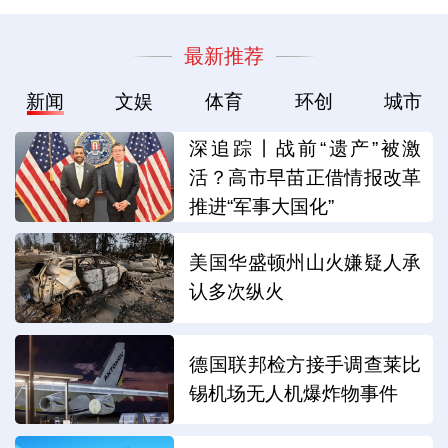
最新推荐
新闻
文娱
体育
环创
城市
深追踪丨战前“遗产”被激
活？高市早苗正借情报改革
推进“军事大国化”
美国华盛顿州山火嫌疑人承
认多次纵火
德国联邦检方接手调查莱比
锡机场无人机爆炸物事件